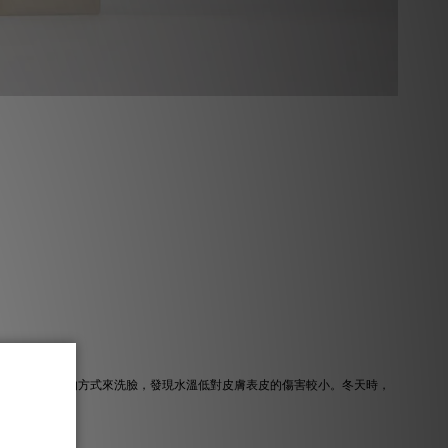
面產品、同樣的方式來洗臉，發現水溫低對皮膚表皮的傷害較小。冬天時，