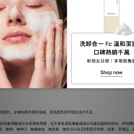
膚。
在臉上的時間不要超過30秒，髮際線、臉頰邊緣、下巴、頸部等，都是洗臉時容易被
果用擦拭的，反而會傷害肌膚表面。
洗面乳。皮膚如果仍感到油膩，則洗面乳則可能去油力不足。
繃，好的氨基酸成分在長期使用後，也不會造成肌膚敏感或出現越洗越乾的狀況，特別
、無MI、無MCI、無礦物油、無色素、無SLS＆SLES界面活性劑、純素、零殘忍