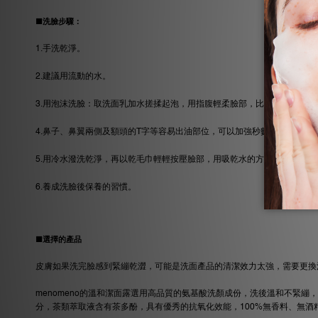
■洗臉步驟：
1.手洗乾淨。
2.建議用流動的水。
3.用泡沫洗臉：取洗面乳加水搓揉起泡，用指腹輕柔臉部，比較不會刺激皮
4.鼻子、鼻翼兩側及額頭的T字等容易出油部位，可以加強秒數，泡沫停留
5.用冷水潑洗乾淨，再以乾毛巾輕輕按壓臉部，用吸乾水的方式即可，如
6.養成洗臉後保養的習慣。
■選擇的產品
皮膚如果洗完臉感到緊繃乾澀，可能是洗面產品的清潔效力太強，需要更換
menomeno的溫和潔面露選用高品質的氨基酸洗顏成份，洗後溫和不緊
分，茶類萃取液含有茶多酚，具有優秀的抗氧化效能，100%無香料、無酒精