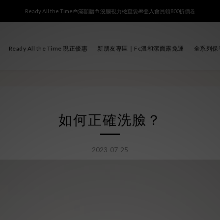
Ready All the Time👜滿額贈m̄ 沒腦視力檢查袋🎁登入會員領800折價卷
Ready All the Time👜滿額贈m̄ 沒腦視力檢查袋🎁登入會員領800折價卷
FcAl洗卸精華7天體驗組．新朋友限時免運送到家 ▸▸
Ready All the Time 現正優惠
新朋友專區｜Fc溫和潔面露免運
全系列保
✨ 註冊享$100購物金 (期限30天)｜點擊加Line享專屬折扣碼 ▸
Ready All the Time👜滿額贈m̄ 沒腦視力檢查袋🎁登入會員領800折價卷
如何正確洗臉？
2023-07-25