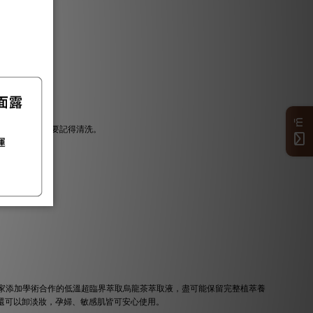
m̄
忽略的部位，也要記得清洗。
獨家添加學術合作的低溫超臨界萃取烏龍茶萃取液，盡可能保留完整植萃養
，還可以卸淡妝，孕婦、敏感肌皆可安心使用。