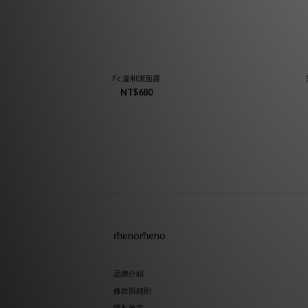
Fc 溫和潔面露
NT$680
m̄enom̄eno
品牌介紹
條款與細則
隱私政策