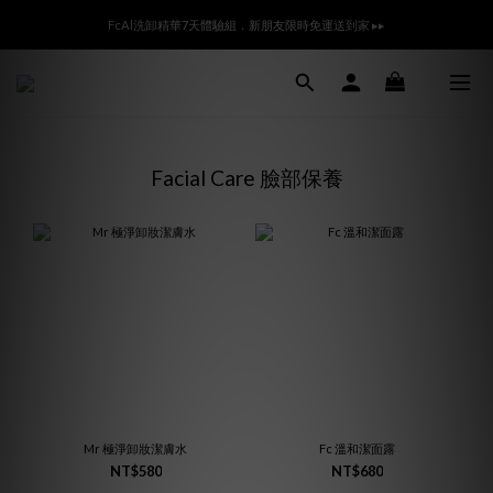
Ready All the Time👜滿額贈m̄ 沒腦視力檢查袋🎁登入會員領800折價卷
FcAl洗卸精華7天體驗組．新朋友限時免運送到家 ▸▸
✨ 註冊享$100購物金 (期限30天)｜點擊加Line享專屬折扣碼 ▸
Ready All the Time👜滿額贈m̄ 沒腦視力檢查袋🎁登入會員領800折價卷
Facial Care 臉部保養
Mr 極淨卸妝潔膚水
Fc 溫和潔面露
NT$580
NT$680