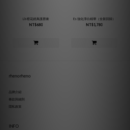
Lb 橙花經典護唇膏
Es 強化淨白精華（全新回歸）
NT$680
NT$1,780
m̄enom̄eno
品牌介紹
條款與細則
隱私政策
INFO