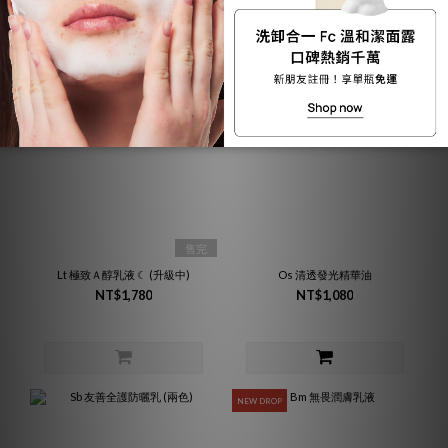
售完
Lt 極致Ａ醇乳液 ☾ (升級中)
Os 清透發光精華油
NT$1,780
NT$1,080
NEW DROP