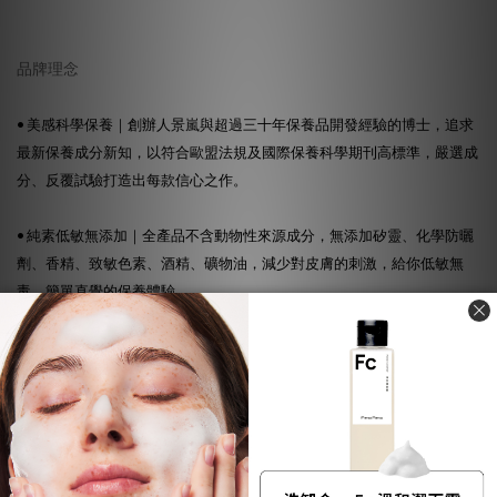
品牌理念
• 美感科學保養｜創辦人景嵐與超過三十年保養品開發經驗的博士，追求
最新保養成分新知，以符合歐盟法規及國際保養科學期刊高標準，嚴選成
分、反覆試驗打造出每款信心之作。
• 純素低敏無添加｜全產品不含動物性來源成分，無添加矽靈、化學防曬
劑、香精、致敏色素、酒精、礦物油，減少對皮膚的刺激，給你低敏無
毒、簡單直覺的保養體驗。
• 有效比例｜由台灣團隊研發製造，品牌掌握全成分配方比例，把控品
質，專注於真正有效、好吸收的成分，並添加至足量，提供肌膚極致有感
的保養效果。
• 環境永續行動｜使用100%紙類緩衝包材及原色紙盒、採用可回收瓶身、
無塑膠封膜，並以綠色永續成分取代石化來源，減少50%碳排，追求與環