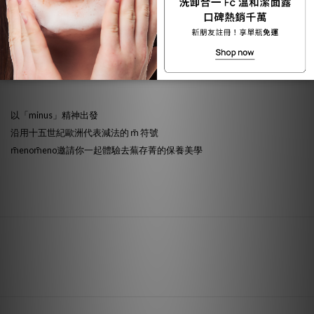
境和諧的永續發展。
• 提倡身心平衡｜品牌不定期舉辦會員藝文活動、手作工坊、療癒講座、
瑜伽課程，期待由內而外滋養身心，幫助肌膚得到更好的平衡與呵護。
以「minus」精神出發
沿用十五世紀歐洲代表減法的 m̄ 符號
m̄enom̄eno邀請你一起體驗去蕪存菁的保養美學