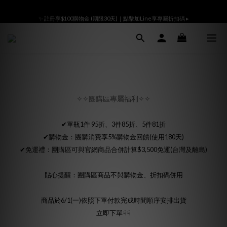
Ready All the Time👜滿額贈m̄ 沒腦視力檢查袋🎁登入會員領800折價卷
✨ 註冊享$100購物金 (期限30天)｜點擊加Line享專屬折扣碼 ▸
Ready All the Time👜滿額贈m̄ 沒腦視力檢查袋🎁登入會員領800折價卷
✧✧團購區專屬福利✧✧
✔單瓶1件 95折、3件85折、5件81折
✔購物金：團購消費享5%購物金回饋(使用180天)
✔免運禮：團購區可與官網商品合併計算$3,500免運(台灣及離島)
貼心提醒：團購區商品不與購物金、折扣碼併用
商品於6/1(一)依照下單付款完成時間順序安排出貨
立即下單☟☟