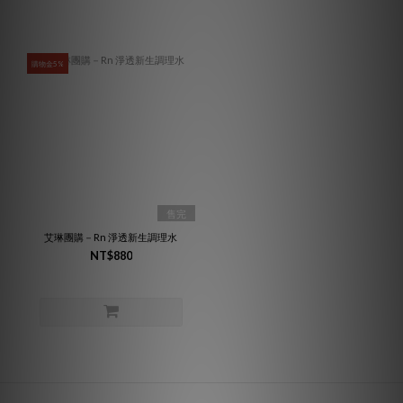
購物金5%
售完
艾琳團購－Rn 淨透新生調理水
NT$880