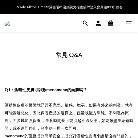
Ready All the Time👜滿額贈m̄ 沒腦視力檢查袋🎁登入會員領800折價卷
Ready All the Time👜滿額贈m̄ 沒腦視力檢查袋🎁登入會員領800折價卷
FcAl洗卸精華7天體驗組．新朋友限時免運送到家 ▸▸
✨ 註冊享$100購物金 (期限30天)｜點擊加Line享專屬折扣碼 ▸
Ready All the Time👜滿額贈m̄ 沒腦視力檢查袋🎁登入會員領800折價卷
常見 Q&A
Q1：酒糟性皮膚可以敷menomeno的面膜嗎？
酒糟性皮膚的屏障就已經不完整、敏感、脆弱，如果有外來的刺激，就有
可能誘發惡化，因此保養產品的選擇上，儘量以配方單純、不刺激為原
則，面膜屬加強保養 ，量多時間長可能引起不適反應，如要敷盡量縮短時
間，或不適即停止，頻率約一周一次即可。
menomeno的面膜成分簡單安全，成分對酒糟性皮膚來說是沒有問題的，