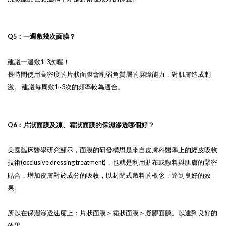
Q5：一週敷幾次面膜？
建議一週敷1-3次喔！
長時間使用高密度的片狀面膜會削弱角質層的屏障能力，對肌膚造成刺
激。 建議每周敷1~3次的頻率較為適合。
Q6：片狀面膜及凍、霜狀面膜的保濕滲透哪個好？
美國臨床醫學研究顯示，面膜的研發構思是來自皮膚科醫學上的經皮吸收
技術(occlusive dressing treatment)，也就是利用貼布或敷料與肌膚的緊密
貼合，增加皮膚對於成分的吸收，以封閉式敷料的概念，達到良好的效
果。
所以在保濕滲透速度上：片狀面膜＞霜狀面膜＞凝膠面膜。以達到良好的
效果。