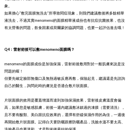
象。
如果擔心”敷完面膜無洗去”所導致悶痘現象，則我們建議敷後將多餘精華
液洗去，不過其實menomeno的面膜精華液成份也有抗痘抗菌效果，也沒
有太營養的問題，飲食因素或荷爾蒙的協調問題，也要一起評估進去哦！
Q4：雷射術後可以敷menomeno面膜嗎？
menomeno的面膜成份是加強保濕，雷射術後敷用對於一般肌膚來說是沒
問題的喔！
但要先確定臉部無傷口及無熱過敏反應再敷，保險起見，建議還是先諮詢
自己的醫生，詢問此時的膚況是否適合敷片狀面膜。
片狀面膜的效用是覆蓋增溫而達到加強保濕效果，雷射後皮膚溫度會偏
高，如果您是敏感肌膚，術後一週內建議敷冰鎮過的凍膜（需要清洗），
且不要有酸類、美白跟抗痘效果的，選擇有舒緩保濕作用的為佳，一週後
再開始敷片狀面膜。記得白天要防曬跟擦防曬產品，洗臉水溫不要太高、
洗臉產品也要溫和，才是對術後最好的保護。