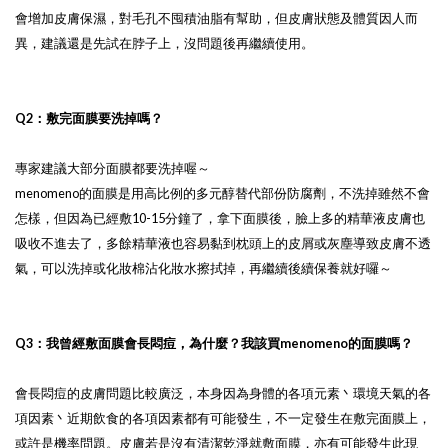
會增加皮膚保濕，對毛孔不囤積油脂有幫助，但皮膚狀態及體質因人而
異，建議還是先試在脖子上，沒問題後再繼續使用。
Q2：敷完面膜要洗掉嗎？
專家建議大部分面膜都要洗掉喔～
menomeno的面膜是用高比例的多元醇替代部份防腐劑，不洗掉雖然不會
怎樣，但因為已經敷10-15分鐘了，拿下面膜後，臉上多的精華液皮膚也
吸收不進去了，多餘精華液也容易黏到枕頭上的皮屑或灰塵導致皮膚不透
氣，可以洗掉或化妝棉沾化妝水擦拭掉，再繼續後續保養就好囉～
Q3：我曾經敷面膜會長悶痘，為什麼？我該買menomeno的面膜嗎？
會長悶痘的皮膚問題比較廣泛，本身因為身體的各項元素丶環境天氣的各
項因素丶近期飲食的各項因素都有可能發生，不一定發生在敷完面膜上，
或許是機率問題。皮膚若是沒有清潔乾淨就敷面膜，亦有可能發生此現