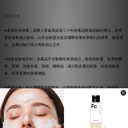
品牌理念
• 美感科學保養｜創辦人景嵐與超過三十年保養品開發經驗的博士，追求
最新保養成分新知，以符合歐盟法規及國際保養科學期刊高標準，嚴選成
分、反覆試驗打造出每款信心之作。
• 純素低敏無添加｜全產品不含動物性來源成分，無添加矽靈、化學防曬
劑、香精、致敏色素、酒精、礦物油，減少對皮膚的刺激，給你低敏無
毒、簡單直覺的保養體驗。
• 有效比例｜由台灣團隊研發製造，品牌掌握全成分配方比例，把控品
質，專注於真正有效、好吸收的成分，並添加至足量，提供肌膚極致有感
的保養效果。
• 環境永續行動｜使用100%紙類緩衝包材及原色紙盒、採用可回收瓶身、
無塑膠封膜，並以綠色永續成分取代石化來源，減少50%碳排，追求與環