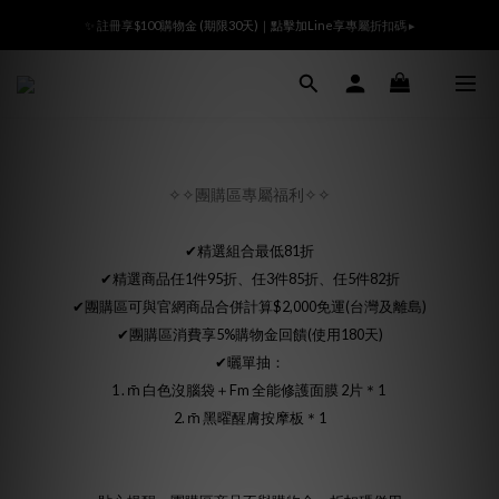
Ready All the Time👜滿額贈m̄ 沒腦視力檢查袋🎁登入會員領800折價卷
✨ 註冊享$100購物金 (期限30天)｜點擊加Line享專屬折扣碼 ▸
Ready All the Time👜滿額贈m̄ 沒腦視力檢查袋🎁登入會員領800折價卷
✧✧團購區專屬福利✧✧
✔精選組合最低81折
✔精選商品任1件95折、任3件85折、任5件82折
✔團購區可與官網商品合併計算$2,000免運(台灣及離島)
✔團購區消費享5%購物金回饋(使用180天)
✔曬單抽：
1 . m̄ 白色沒腦袋＋Fm 全能修護面膜 2片＊1
2. m̄ 黑曜醒膚按摩板＊1