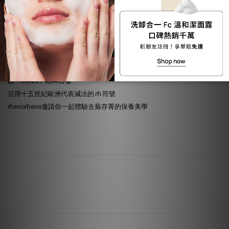
境和諧的永續發展。
• 提倡身心平衡｜品牌不定期舉辦會員藝文活動、手作工坊、療癒講座、
瑜伽課程，期待由內而外滋養身心，幫助肌膚得到更好的平衡與呵護。
以「minus」精神出發
沿用十五世紀歐洲代表減法的 m̄ 符號
m̄enom̄eno邀請你一起體驗去蕪存菁的保養美學