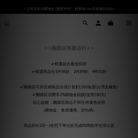
Ready All the Time👜滿額贈m̄ 沒腦視力檢查袋🎁登入會員領800折價卷
✨ 註冊享$100購物金 (期限30天)｜點擊加Line享專屬折扣碼 ▸
Ready All the Time👜滿額贈m̄ 沒腦視力檢查袋🎁登入會員領800折價卷
✧✧團購區專屬福利✧✧
✔精選組合最低83折
✔精選商品任1件96折、2件89折、4件83折
✔團購區可與官網商品合併計算$3,500免運(台灣及離島)
✔團購區消費享2%購物金回饋(使用180天)
貼心提醒：團購區商品不與任何優惠併用
（購物金、會員優惠、折扣碼）
商品於6/22(一)依照下單付款完成時間順序安排出貨