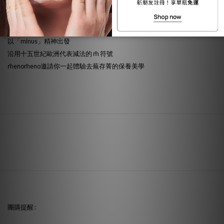
瑜伽課程，期待由內而外滋養身心，幫助肌膚得到更好的平衡與呵護。
以「minus」精神出發
沿用十五世紀歐洲代表減法的 m̄ 符號
m̄enom̄eno邀請你一起體驗去蕪存菁的保養美學
團購提醒 :