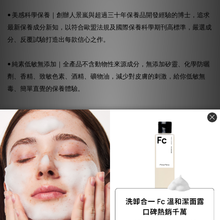
• 美感科學保養｜創辦人景嵐與超過三十年保養品開發經驗的博士，追求
最新保養成分新知，以符合歐盟法規及國際保養科學期刊高標準，嚴選成
分、反覆試驗打造出每款信心之作。
• 純素低敏無添加｜全產品不含動物性來源成分，無添加矽靈、化學防曬
劑、香精、致敏色素、酒精、礦物油，減少對皮膚的刺激，給你低敏無
毒、簡單直覺的保養體驗。
• 有效比例｜由台灣團隊研發製造，品牌掌握全成分配方比例，把控品
質，專注於真正有效、好吸收的成分，並添加至足量，提供肌膚極致有感
的保養效果。
• 環境永續行動｜使用100%紙類緩衝包材及原色紙盒、採用可回收瓶身、
無塑膠封膜，並以綠色永續成分取代石化來源，減少50%碳排，追求與環
境和諧的永續發展。
• 提倡身心平衡｜品牌不定期舉辦會員藝文活動、手作工坊、療癒講座、