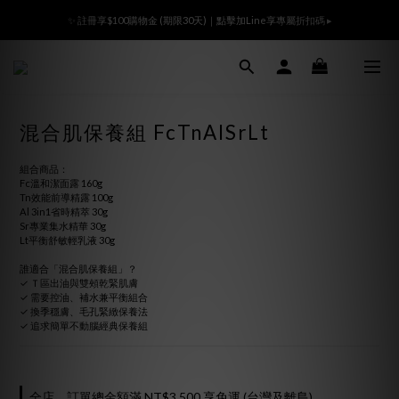
Ready All the Time👜滿額贈m̄ 沒腦視力檢查袋🎁登入會員領800折價卷
✨ 註冊享$100購物金 (期限30天)｜點擊加Line享專屬折扣碼 ▸
Ready All the Time👜滿額贈m̄ 沒腦視力檢查袋🎁登入會員領800折價卷
混合肌保養組 FcTnAlSrLt
組合商品：
Fc溫和潔面露 160g
Tn效能前導精露 100g
Al 3in1省時精萃 30g
Sr專業集水精華 30g
Lt平衡舒敏輕乳液 30g
誰適合「混合肌保養組」？
✓ Ｔ區出油與雙頰乾緊肌膚
✓ 需要控油、補水兼平衡組合
✓ 換季穩膚、毛孔緊緻保養法
✓ 追求簡單不動腦經典保養組
全店，訂單總金額滿 NT$3,500 享免運 (台灣及離島)