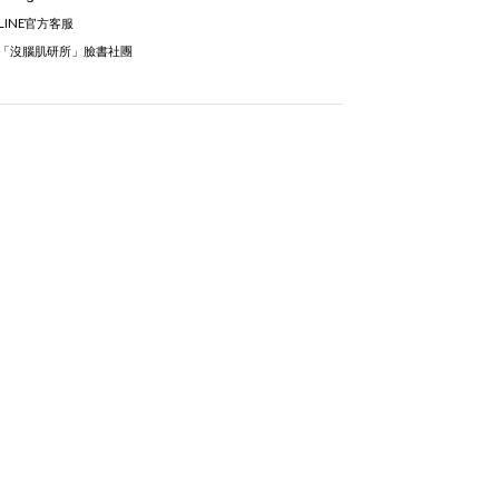
LINE官方客服
「沒腦肌研所」臉書社團