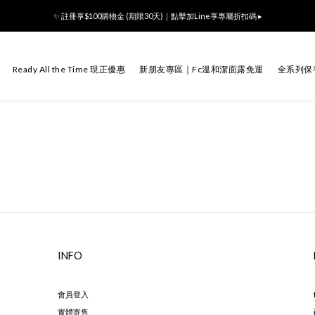
Ready All the Time👜滿額贈m̄ 沒腦視力檢查袋🎁登入會員領800折價卷
✨ 註冊享$100購物金 (期限30天)｜點擊加Line享專屬折扣碼 ▸
Ready All the Time👜滿額贈m̄ 沒腦視力檢查袋🎁登入會員領800折價卷
Ready All the Time 現正優惠
新朋友專區｜Fc溫和潔面露免運
全系列保
INFO
會員登入
實體寄售